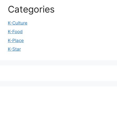
Categories
K-Culture
K-Food
K-Place
K-Star
We love WordPress and we are here to provide
you with professional looking WordPress themes
so that you can take your website one step ahead.
We focus on simplicity, elegant design and clean