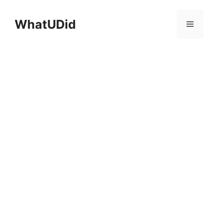
컨
텐
WhatUDid
메
츠
로
뉴
건
너
뛰
기