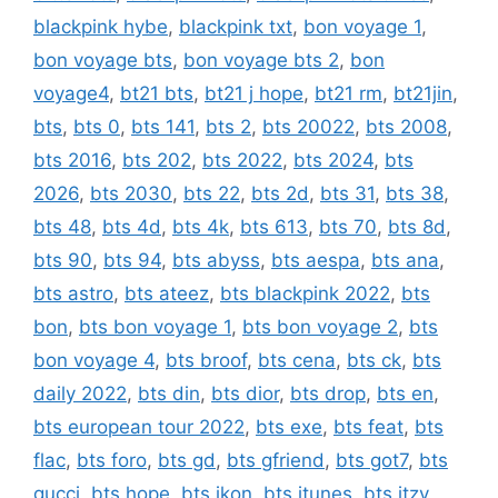
blackpink hybe
,
blackpink txt
,
bon voyage 1
,
bon voyage bts
,
bon voyage bts 2
,
bon
voyage4
,
bt21 bts
,
bt21 j hope
,
bt21 rm
,
bt21jin
,
bts
,
bts 0
,
bts 141
,
bts 2
,
bts 20022
,
bts 2008
,
bts 2016
,
bts 202
,
bts 2022
,
bts 2024
,
bts
2026
,
bts 2030
,
bts 22
,
bts 2d
,
bts 31
,
bts 38
,
bts 48
,
bts 4d
,
bts 4k
,
bts 613
,
bts 70
,
bts 8d
,
bts 90
,
bts 94
,
bts abyss
,
bts aespa
,
bts ana
,
bts astro
,
bts ateez
,
bts blackpink 2022
,
bts
bon
,
bts bon voyage 1
,
bts bon voyage 2
,
bts
bon voyage 4
,
bts broof
,
bts cena
,
bts ck
,
bts
daily 2022
,
bts din
,
bts dior
,
bts drop
,
bts en
,
bts european tour 2022
,
bts exe
,
bts feat
,
bts
flac
,
bts foro
,
bts gd
,
bts gfriend
,
bts got7
,
bts
gucci
,
bts hope
,
bts ikon
,
bts itunes
,
bts itzy
,