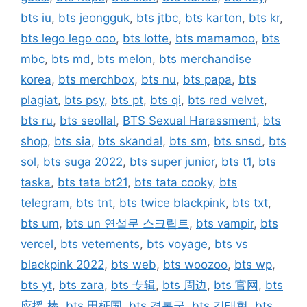
bts iu
,
bts jeongguk
,
bts jtbc
,
bts karton
,
bts kr
,
bts lego lego ooo
,
bts lotte
,
bts mamamoo
,
bts
mbc
,
bts md
,
bts melon
,
bts merchandise
korea
,
bts merchbox
,
bts nu
,
bts papa
,
bts
plagiat
,
bts psy
,
bts pt
,
bts qi
,
bts red velvet
,
bts ru
,
bts seollal
,
BTS Sexual Harassment
,
bts
shop
,
bts sia
,
bts skandal
,
bts sm
,
bts snsd
,
bts
sol
,
bts suga 2022
,
bts super junior
,
bts t1
,
bts
taska
,
bts tata bt21
,
bts tata cooky
,
bts
telegram
,
bts tnt
,
bts twice blackpink
,
bts txt
,
bts um
,
bts un 연설문 스크립트
,
bts vampir
,
bts
vercel
,
bts vetements
,
bts voyage
,
bts vs
blackpink 2022
,
bts web
,
bts woozoo
,
bts wp
,
bts yt
,
bts zara
,
bts 专辑
,
bts 周边
,
bts 官网
,
bts
应援 棒
,
bts 田柾国
,
bts 경복궁
,
bts 김태형
,
bts