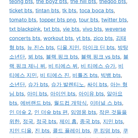
teong bts
,
the boyz bts
,
the hill bts
,
theqoo bts
,
ticket bts
,
tintan bts
,
tk bts
,
toca boca bts
,
tomato bts
,
topper bts png
,
tour bts
,
twitter bts
,
txt blackpink
,
txt bts
,
vie bts
,
vivo bts
,
weverse
concerts bts
,
workout bts
,
yt bts
,
zico bts
,
김태
형 bts
,
뉴 진스 bts
,
디올 지민
,
마이크 딘 bts
,
방탕
소년단
,
뵈 bts
,
블랙 핑크 bts
,
블랙 핑크 vs bts
,
블
랙 핑크 제니 뷔
,
비 티에스 뷔
,
비 티에스 슈가
,
비
티에스 지민
,
비 티에스 진
,
비틀즈 bts
,
빅뱅 bts
,
소년단
,
슈가 bts
,
슈가 발렌티노
,
싸이 bts
,
아는 형
님 bts
,
아미 bts
,
아이언 bts
,
아이유 bts
,
알아요
bts
,
에버랜드 bts
,
월드컵 개막식
,
이터널 스 bts
,
인 더숲 2
,
인 더숲 bts 편
,
임영웅 bts
,
작은 것들을
위한
,
정국
,
정국 bts
,
제이 홉
,
종국 bts
,
지민 bts
,
지민 디올
,
진 bts
,
콜드 플레이 bts
,
쿠 킹덤 bts
,
쿠